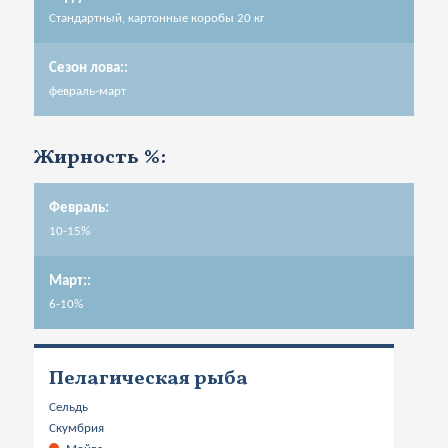
Стандартный, картонные коробы 20 кг
Сезон ловa::
февраль-март
Жирность %:
Февраль:
10-15%
Март::
6-10%
Пелагическая рыба
Сельдь
Скумбрия