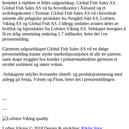
besluttet å etablere et felles salgsselskap, Global Fish Sales AS.
Global Fish Sales AS vil ha hovedkontor i Ålesund og et
avdelingskontor i Tromsø. Global Fish Sales AS vil i hovedsak
omsette alle pelagiske produkter fra Nergård Sild AS, Lofoten
Viking AS og Global Fish AS. I tillegg omfatter avtalen deler av
hvitfisk og biprodukter fra Lofoten Viking AS. Selskapet beregnes å
få en årlig omsetning omkring 1.7 milliarder, heter det i en
pressemelding.
Gjennom salgsselskapet Global Fish Sales AS vil en ifølge
pressemelding kunne styrke markedsposisjonen til alle tre partene,
samt skape trygghet hos kunder i primærmarkedene gjennom et
utvidet sortiment og større volum.
-Selskapene utfyller hverandre råstoff- og produksjonsmessig med
anlegg på Senja, Værøy og Florø, heter det i pressemeldingen.
—
—
Loften Viking © 2018
Design & utvikling:
Riktig Spor