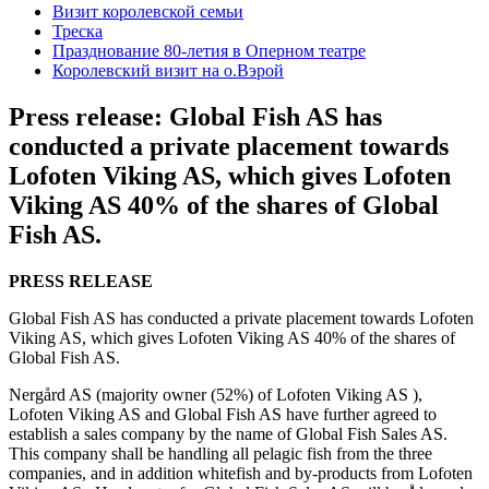
Визит королевской семьи
Треска
Празднование 80-летия в Оперном театре
Королевский визит на о.Вэрой
Press release: Global Fish AS has
conducted a private placement towards
Lofoten Viking AS, which gives Lofoten
Viking AS 40% of the shares of Global
Fish AS.
PRESS RELEASE
Global Fish AS has conducted a private placement towards Lofoten
Viking AS, which gives Lofoten Viking AS 40% of the shares of
Global Fish AS.
Nergård AS (majority owner (52%) of Lofoten Viking AS ),
Lofoten Viking AS and Global Fish AS have further agreed to
establish a sales company by the name of Global Fish Sales AS.
This company shall be handling all pelagic fish from the three
companies, and in addition whitefish and by-products from Lofoten