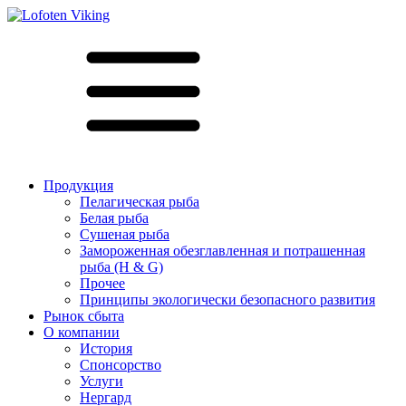
Продукция
Пелагическая рыба
Белая рыба
Сушеная рыба
Замороженная обезглавленная и потрашенная
рыба (H & G)
Прочее
Принципы экологически безопасного развития
Рынок сбыта
О компании
История
Спонсорство
Услуги
Нергард