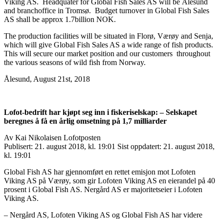
Viking AS. Headquater for Global Fish Sales AS will be Ålesund
and branchoffice in Tromsø. Budget turnover in Global Fish Sales
AS shall be approx 1.7billion NOK.
The production facilities will be situated in Florø, Værøy and Senja,
which will give Global Fish Sales AS a wide range of fish products.
This will secure our market position and our customers throughout
the various seasons of wild fish from Norway.
Ålesund, August 21st, 2018
Lofot-bedrift har kjøpt seg inn i fiskeriselskap: – Selskapet
beregnes å få en årlig omsetning på 1,7 milliarder
Av Kai Nikolaisen Lofotposten
Publisert: 21. august 2018, kl. 19:01 Sist oppdatert: 21. august 2018,
kl. 19:01
Global Fish AS har gjennomført en rettet emisjon mot Lofoten
Viking AS på Værøy, som gir Lofoten Viking AS en eierandel på 40
prosent i Global Fish AS. Nergård AS er majoritetseier i Lofoten
Viking AS.
– Nergård AS, Lofoten Viking AS og Global Fish AS har videre