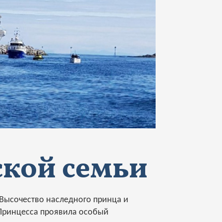
ской семьи
о Высочество наследного принца и
 Принцесса проявила особый